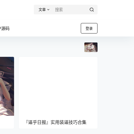
文章
P源码
登录
分享
『逼乎日报』实用装逼技巧合集